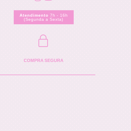
Atendimento
7h - 16h
(Segunda a Sexta)
COMPRA SEGURA