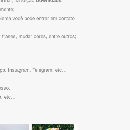
irtual, na seção
Downloads
.
amente;
blema você pode entrar em contato
 frases, mudar cores, entre outros;
App, Instagram, Telegram, etc…
esso.
la, etc…