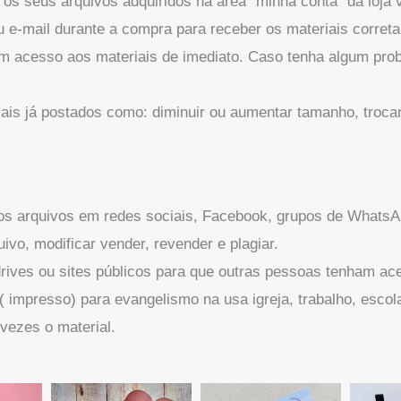
s seus arquivos adquiridos na área “minha conta” da loja v
u e-mail durante a compra para receber os materiais corret
em acesso aos materiais de imediato. Caso tenha algum pro
ais já postados como: diminuir ou aumentar tamanho, trocar
 os arquivos em redes sociais, Facebook, grupos de Whats
ivo, modificar vender, revender e plagiar.
drives ou sites públicos para que outras pessoas tenham ac
l ( impresso) para evangelismo na usa igreja, trabalho, esco
 vezes o material.