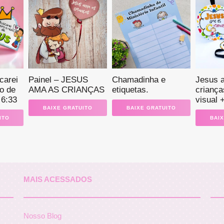
arei
Painel – JESUS
Chamadinha e
Jesus 
no de
AMA AS CRIANÇAS
etiquetas.
criança
6:33
visual 
BAIXE GRATUITO
BAIXE GRATUITO
ITO
BAIX
MAIS ACESSADOS
Nosso Blog