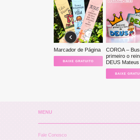
Marcador de Página
COROA – Busc
primeiro o rei
BAIXE GRATUITO
DEUS Mateus 
BAIXE GRATU
MENU
Fale Conosco