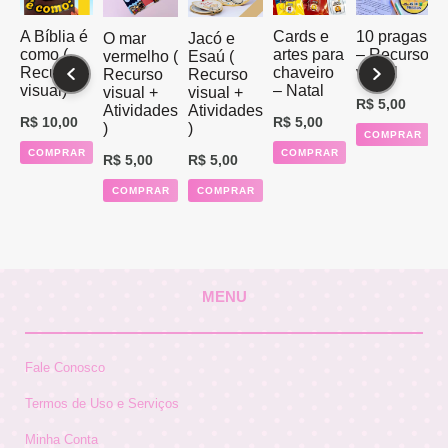
A Bíblia é
Cards e
10 pragas
O mar
Jacó e
como (
artes para
– Recurso
vermelho (
Esaú (
1
Recurso
chaveiro
visual
Recurso
Recurso
visual)
– Natal
visual +
visual +
(
R$
5,00
Atividades
Atividades
a
R$
10,00
R$
5,00
)
)
COMPRAR
R
COMPRAR
COMPRAR
R$
5,00
R$
5,00
COMPRAR
COMPRAR
MENU
Fale Conosco
Termos de Uso e Serviços
Minha Conta